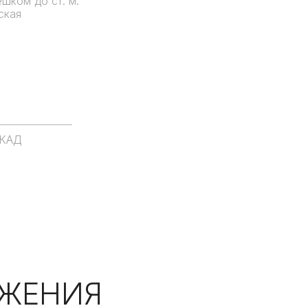
ешком до ст. м.
ская
МКАД
ЖЕНИЯ