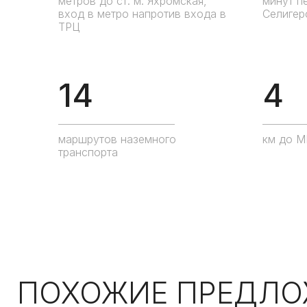
метров до ст. м. Яхромская,
минут п
вход в метро напротив входа в
Селигер
ТРЦ
14
4
маршрутов наземного
км до 
транспорта
ПОХОЖИЕ ПРЕДЛО