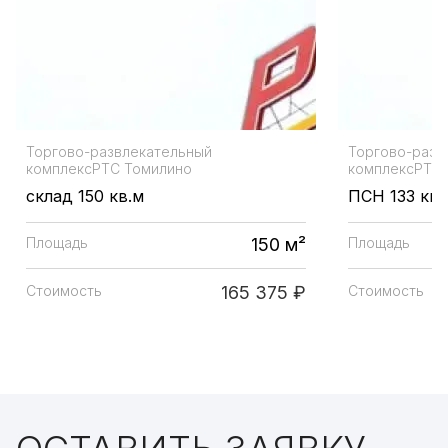
Торгово-развлекательный
Торгово-разв
комплекс
РТС Томилино
комплекс
РТС 
склад 150 кв.м
ПСН 133 кв.
Площадь
150 м²
Площадь
Стоимость
165 375 ₽
Стоимость