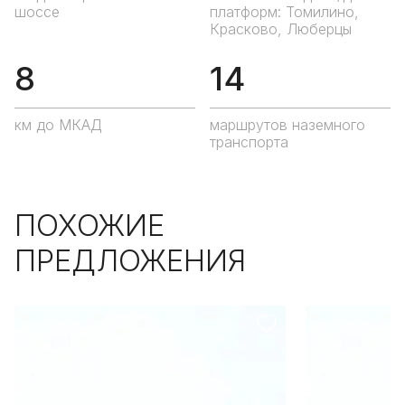
шоссе
платформ: Томилино,
Красково, Люберцы
8
14
км до МКАД
маршрутов наземного
транспорта
ПОХОЖИЕ
ПРЕДЛОЖЕНИЯ