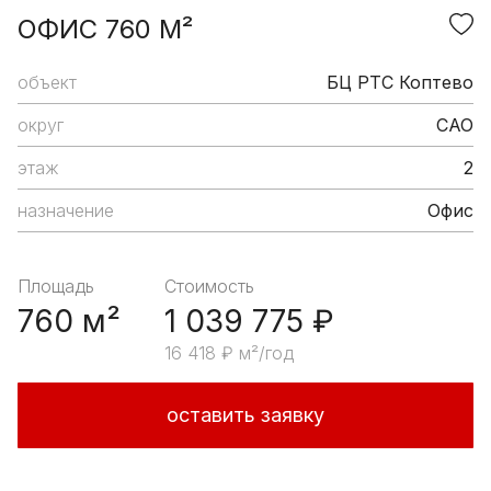
ОФИС 760 М²
объект
БЦ РТС Коптево
округ
САО
этаж
2
назначение
Офис
Площадь
Стоимость
760 м²
1 039 775 ₽
16 418 ₽ м²/год
оставить заявку