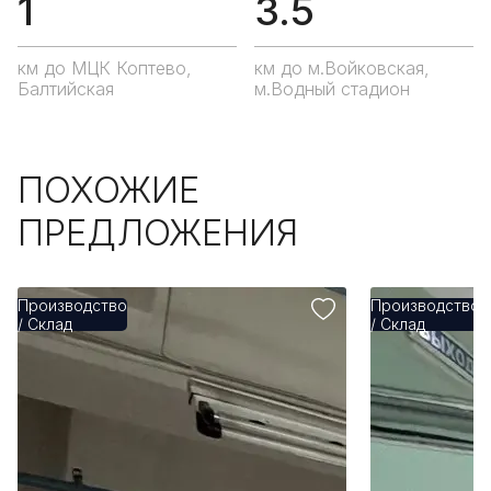
1
3.5
км до МЦК Коптево,
км до м.Войковская,
Балтийская
м.Водный стадион
ПОХОЖИЕ
ПРЕДЛОЖЕНИЯ
Производство
Производство
/ Склад
/ Склад